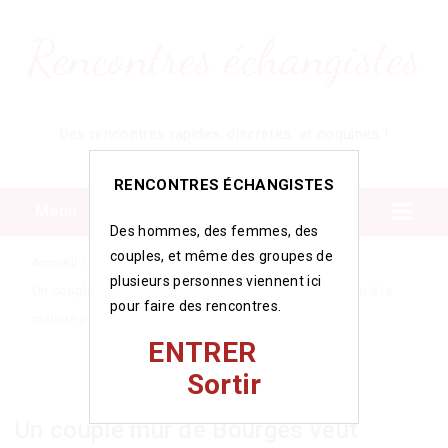
Rencontres échangistes
Des rencontres rapides, discrètes, et coquines !
RENCONTRES ÉCHANGISTES
Menu
Des hommes, des femmes, des
couples, et même des groupes de
Accueil
/
/
plusieurs personnes viennent ici
Un couple mûr de Bourges veut recevoir un homme mûr à la
pour faire des rencontres.
maison pour une expérience à 3
ENTRER
Sortir
Un couple mûr de Bourges veut