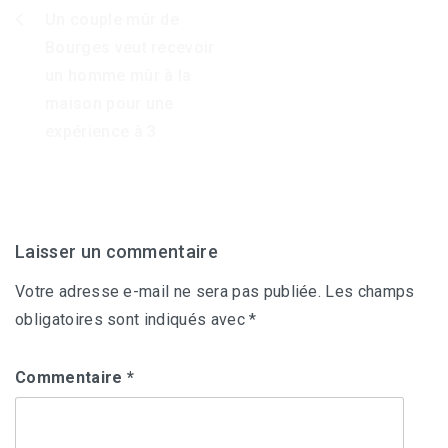
Un couple mûr de
Navigation
Bourges veut recevoir
de
un homme mûr à la
l’article
maison pour une
expérience à 3
Laisser un commentaire
Votre adresse e-mail ne sera pas publiée.
Les champs
obligatoires sont indiqués avec
*
Commentaire
*