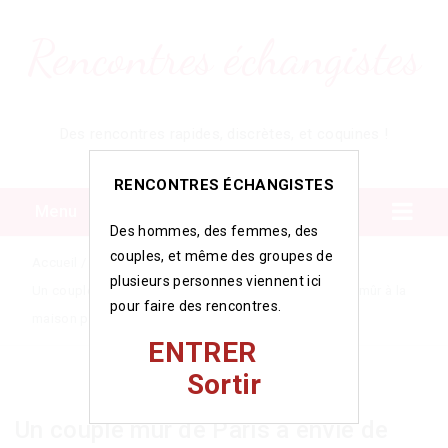
Rencontres échangistes
Des rencontres rapides, discrètes, et coquines !
RENCONTRES ÉCHANGISTES
Menu
Des hommes, des femmes, des
couples, et même des groupes de
Accueil
/
/
plusieurs personnes viennent ici
Un couple mûr de Paris a envie de recevoir un homme mûr à la
pour faire des rencontres.
maison pour une expérience à 3
ENTRER
Sortir
Un couple mûr de Paris a envie de