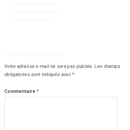
de
recevoir un homme
l’article
mûr à la maison pour
une expérience à 3
Laisser un commentaire
Votre adresse e-mail ne sera pas publiée.
Les champs
obligatoires sont indiqués avec
*
Commentaire
*