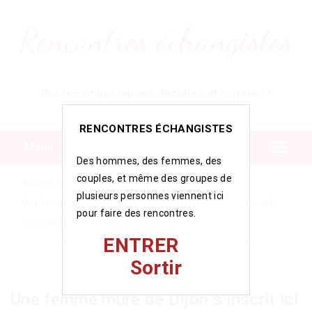
Rencontres échangistes
Des rencontres rapides, discrètes, et coquines !
RENCONTRES ÉCHANGISTES
Menu
Des hommes, des femmes, des
couples, et même des groupes de
Accueil
/
/
plusieurs personnes viennent ici
Une femme mûre de Dijon s’inscrit ici pour trouver un couple
pour faire des rencontres.
mûr voulant passer un moment torride sous la couette
ENTRER
Sortir
Une femme mûre de Dijon s’inscrit ici