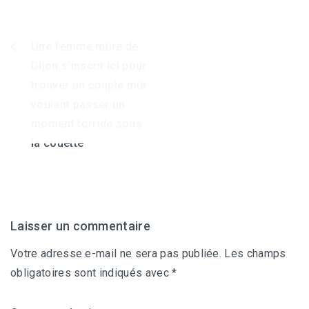
Une femme mûre de
Navigation
Dijon s’inscrit ici pour
de
trouver un couple mûr
l’article
voulant passer un
moment torride sous
la couette
Laisser un commentaire
Votre adresse e-mail ne sera pas publiée.
Les champs
obligatoires sont indiqués avec
*